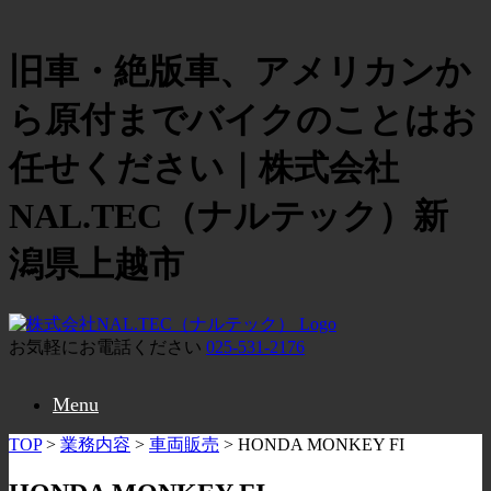
旧車・絶版車、アメリカンか
ら原付までバイクのことはお
任せください｜株式会社
NAL.TEC（ナルテック）新
潟県上越市
お気軽にお電話ください
025-531-2176
Menu
TOP
>
業務内容
>
車両販売
>
HONDA MONKEY FI