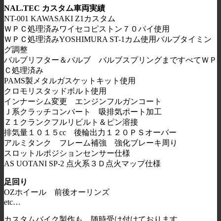
NAL.TEC カスタム車両実績
NT-001 KAWASAKI Z1カスタム
ＷＰＣ処理済みワイセコピストン７０パイ使用
ＷＰＣ処理済みYOSHIMURA ST-1カム使用バルブタイミン
グ調整
バルブリフター＆バルブ バルブスプリングまですべてＷＰ
Ｃ処理済み
PAMS製メタルガスケットキット使用
クロモリスタッドボルト使用
インナーシム変更 エンジンフルガンコート
Ｊ系クラッチコンバート 吸排気ポート加工
Ｚ１クランクフルリビルト＆ピン溶接
排気量１０１５cc 後輪出力１２０ＰＳオーバー
アルミタンク フレーム補強 強化ブレーキ周り
スロットルポジションセンサー仕様
AS UOTANI SP-2 点火系３Ｄ点火マップ仕様
足回り
OZホイール 前後オーリンズ
etc…
カスタムバイク製作も、随時受け付けております