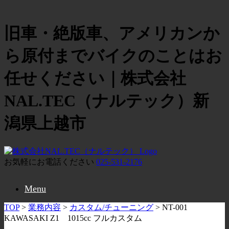
旧車・絶版車、アメリカンか
ら原付までバイクのことはお
任せください｜株式会社
NAL.TEC（ナルテック）新
潟県上越市
お気軽にお電話ください
025-531-2176
Menu
TOP
>
業務内容
>
カスタム/チューニング
>
NT-001
KAWASAKI Z1 1015cc フルカスタム