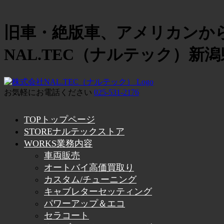
旧車・絶版車、アメリカンか
NAL.TEC（ナルテック）新
お気軽にお電話ください
025-531-2176
TOP
トップページ
STORE
ナルテックストア
WORKS
業務内容
車両販売
オートバイ高価買取り
カスタム/チューニング
キャブレターセッティング
パワーアップ＆エコ
セラコート