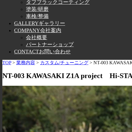
タフブラックコーティング
塗装/研磨
車検/整備
GALLERY
ギャラリー
COMPANY
会社案内
会社概要
パートナーショップ
CONTACT
お問い合わせ
TOP
>
業務内容
>
カスタム/チューニング
>
NT-003 KAWASAK
NT-003 KAWASAKI Z1A project Hi-S