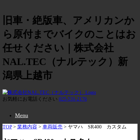
旧車・絶版車、アメリカンか
ら原付までバイクのことはお
任せください｜株式会社
NAL.TEC（ナルテック）新
潟県上越市
お気軽にお電話ください
025-531-2176
Menu
TOP
>
業務内容
>
車両販売
>
ヤマハ SR400 カスタム