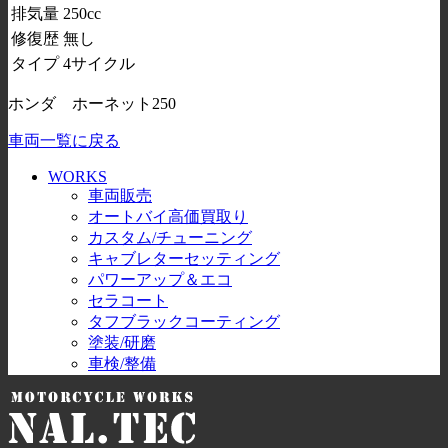
排気量
250cc
修復歴
無し
タイプ
4サイクル
ホンダ ホーネット250
車両一覧に戻る
WORKS
車両販売
オートバイ高価買取り
カスタム/チューニング
キャブレターセッティング
パワーアップ＆エコ
セラコート
タフブラックコーティング
塗装/研磨
車検/整備