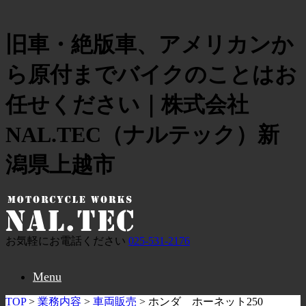
旧車・絶版車、アメリカンか
ら原付までバイクのことはお
任せください｜株式会社
NAL.TEC（ナルテック）新
潟県上越市
お気軽にお電話ください
025-531-2176
Menu
TOP
>
業務内容
>
車両販売
>
ホンダ ホーネット250