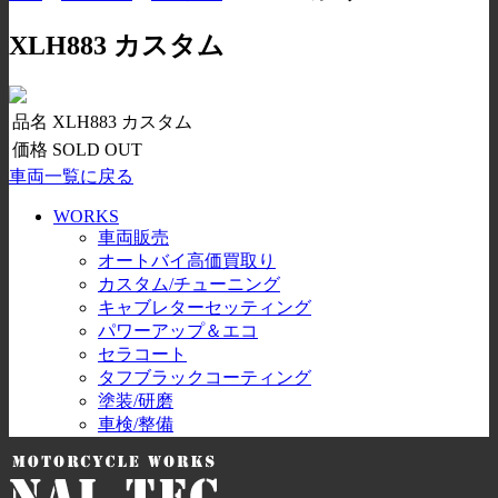
XLH883 カスタム
品名
XLH883 カスタム
価格
SOLD OUT
車両一覧に戻る
WORKS
車両販売
オートバイ高価買取り
カスタム/チューニング
キャブレターセッティング
パワーアップ＆エコ
セラコート
タフブラックコーティング
塗装/研磨
車検/整備