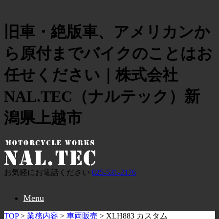
旧車・絶版車、アメリカンか
ら原付までバイクのことはお
任せください｜株式会社
NAL.TEC（ナルテック）新
潟県上越市
お気軽にお電話ください
025-531-2176
Menu
TOP
>
業務内容
>
車両販売
>
XLH883 カスタム