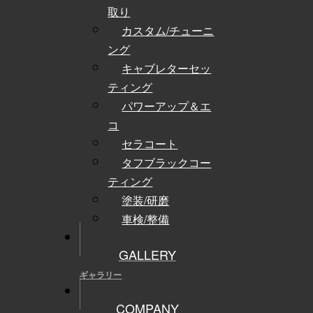
取り
カスタム/チューニ
ング
キャブレターセッ
ティング
パワーアップ＆エ
コ
セラコート
タフブラックコー
ティング
塗装/研磨
車検/整備
GALLERY
ギャラリー
COMPANY