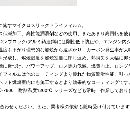
に施すマイクロスリックドライフィルム。
ス低減加工、高性能潤滑剤などの使用、またあまり高回転を使
ジンブロック(アルミ鋳造)等には剛性低下防止や、エンジン内
度も下がり理想的な燃焼から遠ざかり、カーボン発生率が大幅に上
を形成し、燃焼温度を燃焼室側に閉じ込め、熱損失を大幅に抑
焼に近づけ、パワーアップ、ロス馬力低減、燃費向上、ロング
イフィルムは他のコーティングより優れた物質潤滑性能、引っ
ヘッド燃焼室内にも施工するとより効果的なコーティングです
7600 耐熱温度1200℃ シリーズなども常時 作業しており
問い合わせください。また、業者様の依頼も随時受け付けていま